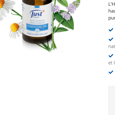
L'H
ha
pu
nat
et 