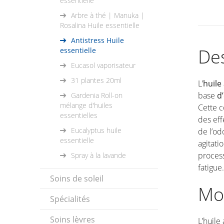
essentielle
Arbre à thé | Manuka |
Rosalina Huile essentielle
Antistress Huile
Des
essentielle
Eucasol vaporisateur
31 plantes 20ml
L’
huile
base
d
Gardenia Roll-on
mélange d'huiles
Cette c
essentielles
des eff
Eucalyptus huile
de l’od
essentielle
agitati
process
Spray à la lavande
fatigue.
Soins de soleil
Mo
Spécialités
Soins lèvres
L’huile