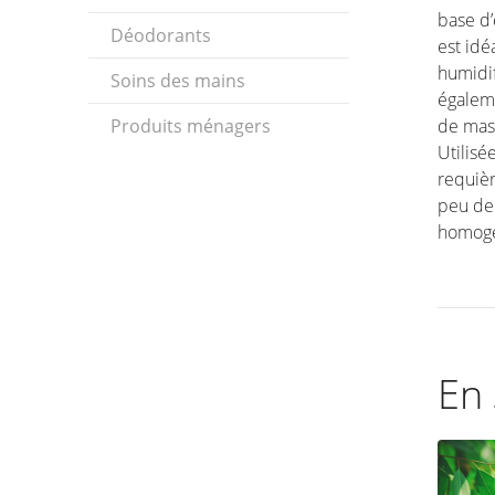
base d’
Déodorants
est idé
humidif
Soins des mains
égalem
Produits ménagers
de mass
Utilisé
requièr
peu de 
homogén
En 