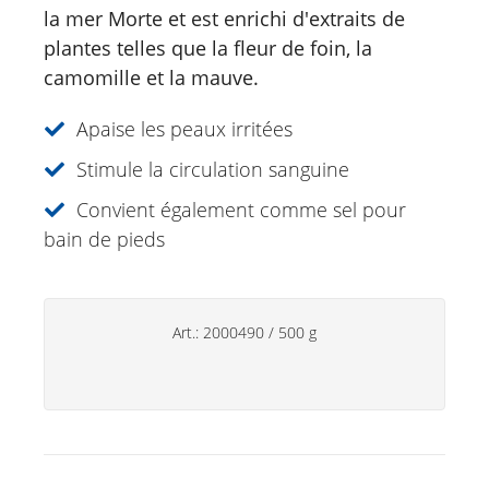
Just for Men
la mer Morte et est enrichi d'extraits de
plantes telles que la fleur de foin, la
Aromathérapie
camomille et la mauve.
Soins de soleil
Apaise les peaux irritées
Spécialités
Stimule la circulation sanguine
Soins lèvres
Convient également comme sel pour
bain de pieds
Déodorants
Soins des mains
Produits ménagers
Art.:
2000490
/
500 g