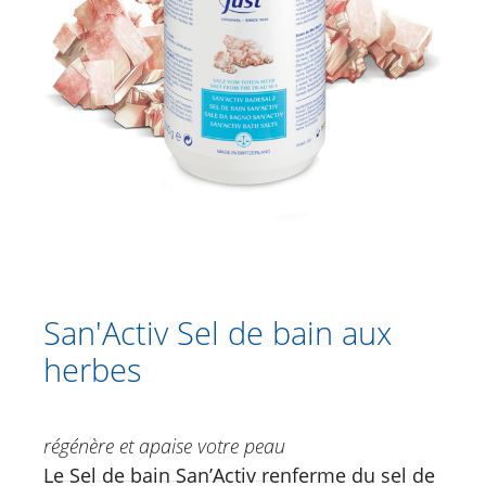
Fleur de foin | Edelweiss Bain
moussant
Thym essence de bain
Genièvre essence de bain
San'Activ Sel de bain aux herbes
Soins de cheveux
Catalogue
Douche
San'Activ Sel de bain aux
Soins corporels
herbes
Crèmes à base de plantes
Soins des pieds
régénère et apaise votre peau
Soins du visage
Le Sel de bain San’Activ renferme du sel de