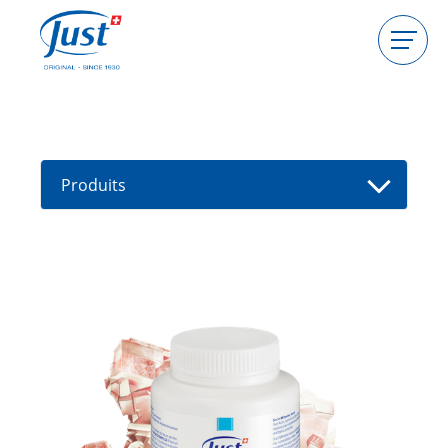
Produits
Devenir hôtesse
Devenir conseillère
Produits
Guides
Nouveaux produits
Trouver un(e) conseiller(e)
Offres
High Light
Bain
Brosse de massage
Sel de bain Eucasol