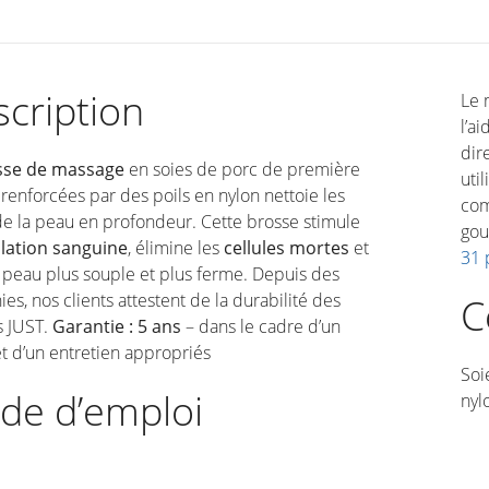
cription
Le 
l’a
dir
sse de massage
en soies de porc de première
uti
 renforcées par des poils en nylon nettoie les
com
e la peau en profondeur. Cette brosse stimule
gou
ulation sanguine
, élimine les
cellules mortes
et
31 
 peau plus souple et plus ferme. Depuis des
es, nos clients attestent de la durabilité des
C
s JUST.
Garantie : 5 ans
– dans le cadre d’un
t d’un entretien appropriés
Soi
de d’emploi
nyl