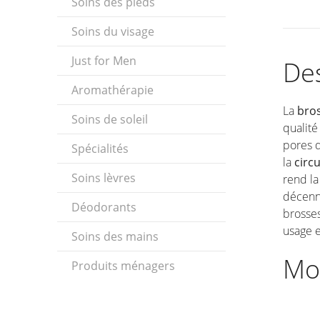
Soins des pieds
Soins du visage
Just for Men
Des
Aromathérapie
La
bro
Soins de soleil
qualité
pores d
Spécialités
la
circ
Soins lèvres
rend la
décenni
Déodorants
brosse
usage e
Soins des mains
Mo
Produits ménagers