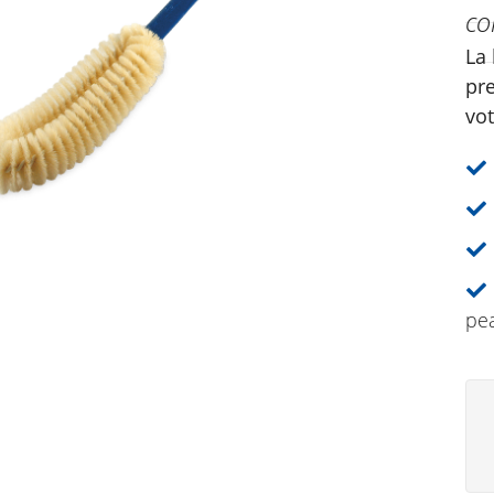
co
La
pre
vot
pe