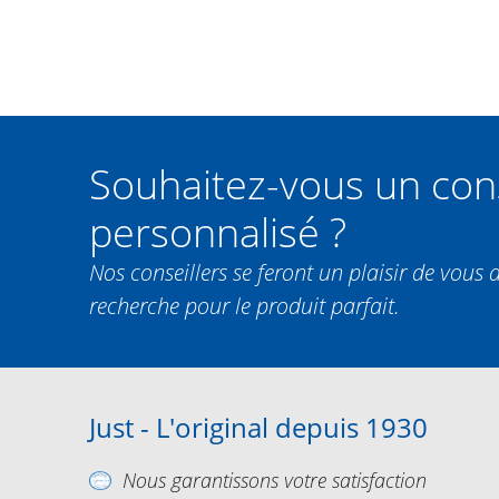
Souhaitez-vous un con
personnalisé ?
Nos conseillers se feront un plaisir de vous 
recherche pour le produit parfait.
Just - L'original depuis 1930
Nous garantissons votre satisfaction