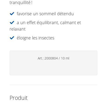
tranquillité !
Antistress Huile essentielle
Eucasol vaporisateur
favorise un sommeil détendu
31 plantes 20ml
a un effet équilibrant, calmant et
Gardenia Roll-on mélange d'huiles
relaxant
essentielles
Eucalyptus huile essentielle
éloigne les insectes
Spray à la lavande
Soins de soleil
Art.:
2000804
/
10 ml
Spécialités
Soins lèvres
Déodorants
Soins des mains
Produit
Produits ménagers