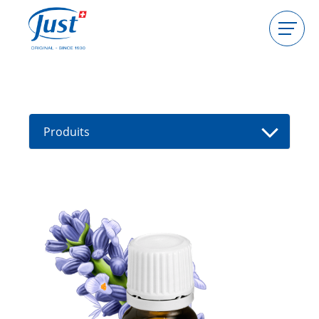
Produits
Devenir hôtesse
Devenir conseillère
Produits
Guides
Nouveaux produits
Trouver un(e) conseiller(e)
Offres
High Light
Bain
Soins de cheveux