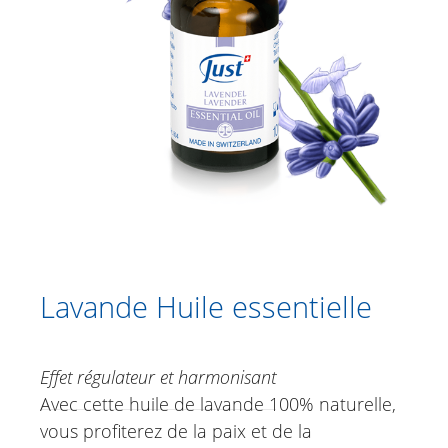
Catalogue
Douche
Soins corporels
Crèmes à base de plantes
Soins des pieds
Soins du visage
Just for Men
Aromathérapie
Lavande Huile essentielle
Guduchi Roll-on mélange d'huiles
essentielles
Effet régulateur et harmonisant
Lavande Huile essentielle
Avec cette huile de lavande 100% naturelle,
Arbre à thé | Manuka | Rosalina Huile
vous profiterez de la paix et de la
essentielle