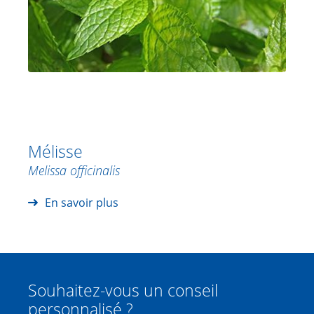
Mélisse
Melissa officinalis
En savoir plus
Souhaitez-vous un conseil
personnalisé ?