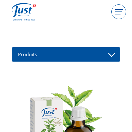
Produits
Devenir hôtesse
Devenir conseillère
Produits
Guides
Nouveaux produits
Trouver un(e) conseiller(e)
Offres
High Light
HIGHLIGHT Sel de la Mer Morte |
Spiruline Detox Body Peeling
HIGHLIGHT Fast Protection
Handcream