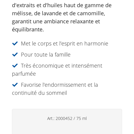
Catalogue
d'extraits et d'huiles haut de gamme de
mélisse, de lavande et de camomille,
Douche
garantit une ambiance relaxante et
Soins corporels
équilibrante.
Crèmes à base de plantes
Met le corps et l'esprit en harmonie
Soins des pieds
Pour toute la famille
Soins du visage
Très économique et intensément
parfumée
Just for Men
Favorise l'endormissement et la
Aromathérapie
continuité du sommeil
Soins de soleil
Spécialités
Art.:
2000452
/
75 ml
Soins lèvres