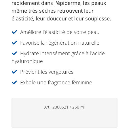
Soins du visage
rapidement dans l'épiderme, les peaux
même très sèches retrouvent leur
Just for Men
élasticité, leur douceur et leur souplesse.
Aromathérapie
Améliore l'élasticité de votre peau
Soins de soleil
Favorise la régénération naturelle
Spécialités
Hydrate intensément grâce à l'acide
Soins lèvres
hyaluronique
Prévient les vergetures
Déodorants
Exhale une fragrance féminine
Soins des mains
Produits ménagers
Art.:
2000521
/
250 ml