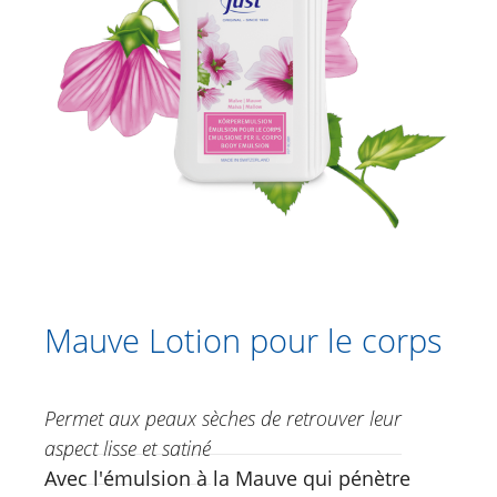
Catalogue
Douche
Soins corporels
Care & Repair Huile
Beurre corporel à la Mauve
Arnica | Hamamélis Baume pour le
corps
Romarin | Blé Huile traitante
Mauve Lotion pour le corps
Calmoderm Lotion pour le corps
Mauve Lotion pour le corps
Vital Just Body Lotion Velvet Skin
Crèmes à base de plantes
Permet aux peaux sèches de retrouver leur
aspect lisse et satiné
Soins des pieds
Avec l'émulsion à la Mauve qui pénètre