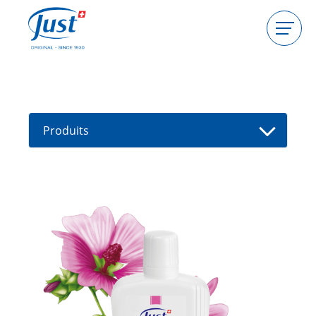
Produits
Devenir hôtesse
Devenir conseillère
Produits
Guides
Nouveaux produits
Trouver un(e) conseiller(e)
Offres
High Light
Bain
Soins de cheveux