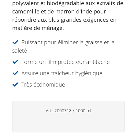
polyvalent et biodégradable aux extraits de
Déodorants
camomille et de marron d'Inde pour
Soins des mains
répondre aux plus grandes exigences en
matière de ménage.
Produits ménagers
Press-tube
Puissant pour éliminer la graisse et la
Brosse de ménage
saleté
NR New Formula
Forme un film protecteur antitache
Brosse à mains et ongles
Assure une fraîcheur hygiénique
Air Deo Spray d'ambiance citron|sauge
sclaré
Très économique
Art.:
2000318
/
1000 ml