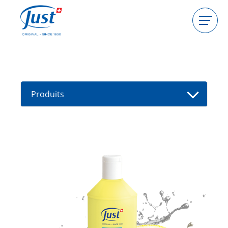
Produits
Devenir hôtesse
Devenir conseillère
Produits
Guides
Nouveaux produits
Trouver un(e) conseiller(e)
Offres
High Light
Bain
Soins de cheveux