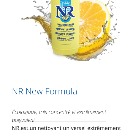
Catalogue
Douche
Soins corporels
Crèmes à base de plantes
Soins des pieds
Soins du visage
Just for Men
Aromathérapie
NR New Formula
Soins de soleil
Écologique, très concentré et extrêmement
Spécialités
polyvalent
Soins lèvres
NR est un nettoyant universel extrêmement