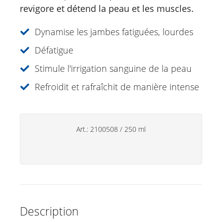
Soins du visage
revigore et détend la peau et les muscles.
Just for Men
Dynamise les jambes fatiguées, lourdes
Aromathérapie
Défatigue
Soins de soleil
Stimule l'irrigation sanguine de la peau
Spécialités
Refroidit et rafraîchit de manière intense
Soins lèvres
Déodorants
Art.:
2100508
/
250 ml
Soins des mains
Produits ménagers
Description