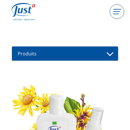
Produits
Devenir hôtesse
Devenir conseillère
Produits
Guides
Nouveaux produits
Trouver un(e) conseiller(e)
Offres
High Light
Bain
Soins de cheveux