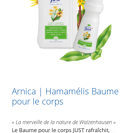
Catalogue
Douche
Soins corporels
Care & Repair Huile
Beurre corporel à la Mauve
Arnica | Hamamélis Baume pour le
corps
Romarin | Blé Huile traitante
Mauve Lotion pour le corps
Calmoderm Lotion pour le corps
Arnica | Hamamélis Baume
Vital Just Body Lotion Velvet Skin
pour le corps
Crèmes à base de plantes
« La merveille de la nature de Walzenhausen »
Soins des pieds
Le Baume pour le corps JUST rafraîchit,