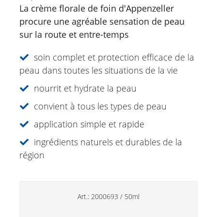
La crème florale de foin d'Appenzeller
Eucasol vaporisateur
procure une agréable sensation de peau
Crème Fleurs de foin d'Appenzell
sur la route et entre-temps
Spray pour paupières à l'Euphraise
Herbal Active Fluid Massage Roll-on
soin complet et protection efficace de la
peau dans toutes les situations de la vie
Soins lèvres
nourrit et hydrate la peau
Déodorants
convient à tous les types de peau
Soins des mains
application simple et rapide
Produits ménagers
ingrédients naturels et durables de la
région
Art.:
2000693
/
50ml