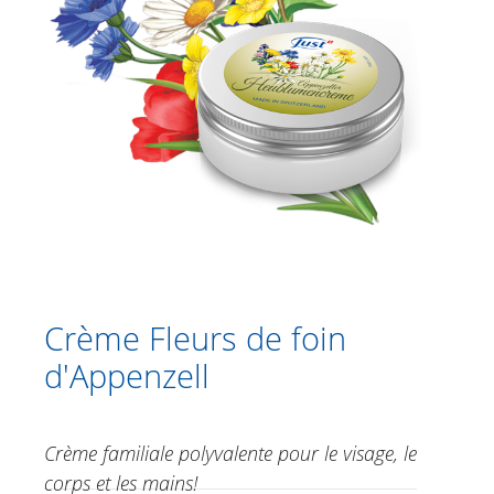
Catalogue
Douche
Soins corporels
Crèmes à base de plantes
Soins des pieds
Soins du visage
Just for Men
Aromathérapie
Crème Fleurs de foin
d'Appenzell
Soins de soleil
Spécialités
Crème familiale polyvalente pour le visage, le
31 plantes 20ml
corps et les mains!
Baume aux plantes alpines