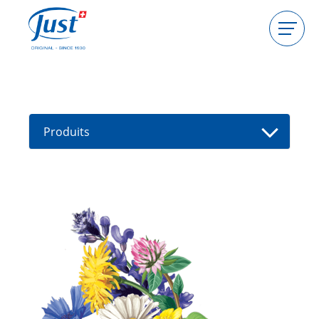
Produits
Devenir hôtesse
Devenir conseillère
Produits
Guides
Nouveaux produits
Trouver un(e) conseiller(e)
Offres
High Light
Bain
Soins de cheveux