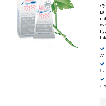
hy
La
nat
ex
hyp
to
col
hyp
dé