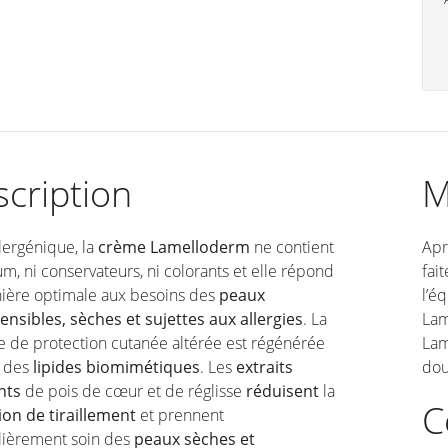
cription
M
lergénique, la
crème Lamelloderm
ne contient
Apr
um, ni conservateurs, ni colorants et elle répond
fai
ière optimale aux besoins des
peaux
l’é
nsibles, sèches et sujettes aux allergies
. La
Lam
e de protection cutanée altérée est régénérée
Lam
à des
lipides biomimétiques
. Les
extraits
dou
nts
de pois de cœur et de réglisse
réduisent
la
C
ion de tiraillement
et prennent
ulièrement soin des
peaux sèches et