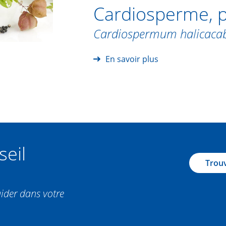
Cardiosperme, 
Cardiospermum halicac
En savoir plus
seil
Trouv
aider dans votre