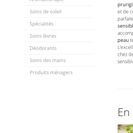
prurig
Soins de soleil
et de c
parfait
Spécialités
sensib
accomp
Soins lèvres
peau
te
L’excel
Déodorants
chez d
Soins des mains
sensibl
Produits ménagers
En 