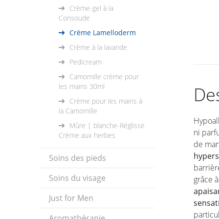
Crème-gel à la
Consoude
Crème Lamelloderm
Crème à la lavande
Pedicream
Camomille crème pour
les mains 30ml
Des
Crème pour les mains à
la Camomille
Hypoal
Mûre | blanche-Réglisse
ni parf
Crème aux herbes
de man
hyperse
Soins des pieds
barrièr
Soins du visage
grâce 
apaisa
Just for Men
sensat
partic
Aromathérapie