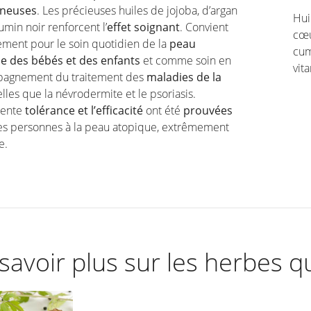
ineuses
. Les précieuses huiles de jojoba, d’argan
Hui
umin noir renforcent l’
effet soignant
. Convient
cœu
ement pour le soin quotidien de la
peau
cum
le des bébés et des enfants
et comme soin en
vit
agnement du traitement des
maladies de la
lles que la névrodermite et le psoriasis.
lente
tolérance et l’efficacité
ont été
prouvées
es personnes à la peau atopique, extrêmement
e.
savoir plus sur les herbes q