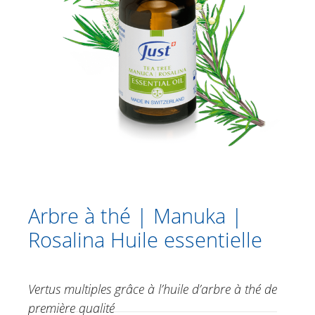
Catalogue
Douche
Soins corporels
Crèmes à base de plantes
Soins des pieds
Soins du visage
Just for Men
Aromathérapie
Arbre à thé | Manuka |
Guduchi Roll-on mélange d'huiles
Rosalina Huile essentielle
essentielles
Lavande Huile essentielle
Vertus multiples grâce à l’huile d’arbre à thé de
Arbre à thé | Manuka | Rosalina
Huile essentielle
première qualité