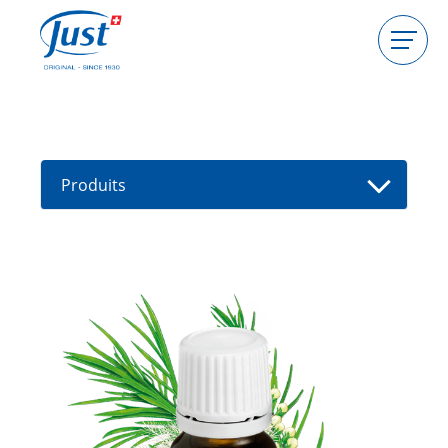
Produits
Devenir hôtesse
Devenir conseillère
Produits
Guides
Nouveaux produits
Trouver un(e) conseiller(e)
Offres
High Light
Bain
Soins de cheveux