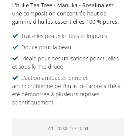
Antistress Huile essentielle
L'huile Tea Tree - Manuka - Rosalina est
Eucasol vaporisateur
une composition concentrée haut de
gamme d'huiles essentielles 100 % pures.
31 plantes 20ml
Gardenia Roll-on mélange d'huiles
Traite les peaux irritées et impures
essentielles
Eucalyptus huile essentielle
Douce pour la peau
Spray à la lavande
Idéale pour des utilisations ponctuelles
et sous forme diluée
Soins de soleil
L'action antibactérienne et
Spécialités
antimicrobienne de l'huile de l'arbre à thé a
été démontrée à plusieurs reprises
Soins lèvres
scientifiquement
Déodorants
Soins des mains
Art.:
2000813
/
10 ml
Produits ménagers