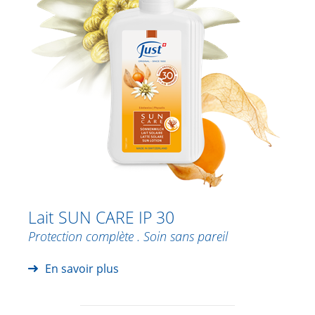
Catalogue
Douche
Soins corporels
Crèmes à base de plantes
Soins des pieds
Soins du visage
Just for Men
Aromathérapie
Lait SUN CARE IP 30
Protection complète . Soin sans pareil
Soins de soleil
Lait SUN CARE IP 30
En savoir plus
Lait solaire SUN CARE IP 50
Après-soleil SUN CARE