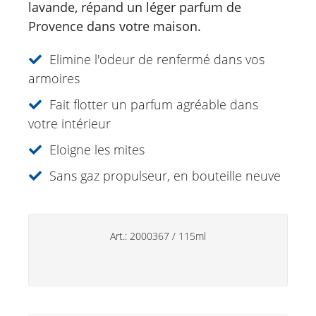
lavande, répand un léger parfum de
Antistress Huile essentielle
Provence dans votre maison.
Eucasol vaporisateur
31 plantes 20ml
Elimine l'odeur de renfermé dans vos
Gardenia Roll-on mélange d'huiles
armoires
essentielles
Fait flotter un parfum agréable dans
Eucalyptus huile essentielle
votre intérieur
Spray à la lavande
Eloigne les mites
Soins de soleil
Sans gaz propulseur, en bouteille neuve
Spécialités
Soins lèvres
Art.:
2000367
/
115ml
Déodorants
Soins des mains
Produits ménagers