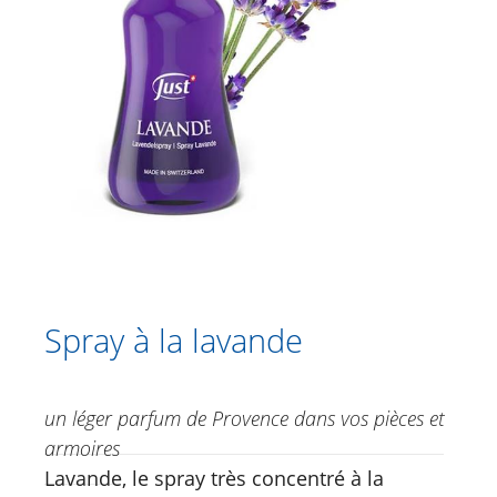
Catalogue
Douche
Soins corporels
Crèmes à base de plantes
Soins des pieds
Soins du visage
Just for Men
Aromathérapie
Spray à la lavande
Guduchi Roll-on mélange d'huiles
essentielles
un léger parfum de Provence dans vos pièces et
Lavande Huile essentielle
armoires
Arbre à thé | Manuka | Rosalina Huile
Lavande, le spray très concentré à la
essentielle