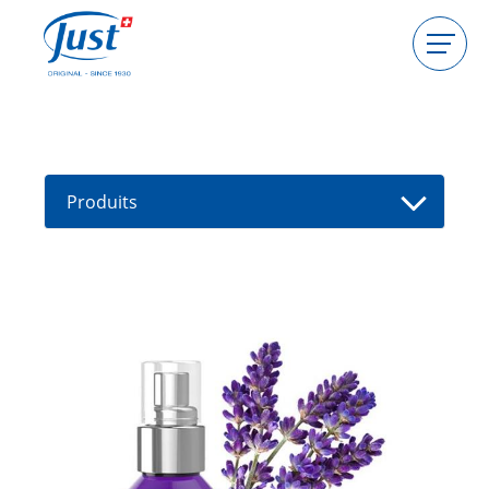
Produits
Devenir hôtesse
Devenir conseillère
Produits
Guides
Nouveaux produits
Trouver un(e) conseiller(e)
Offres
High Light
Bain
Soins de cheveux