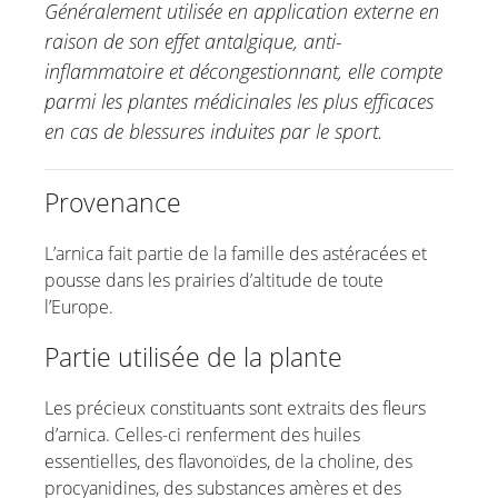
Généralement utilisée en application externe en
Edelweiss
raison de son effet antalgique, anti-
Eucalyptus
inflammatoire et décongestionnant, elle compte
Cresson alénois
parmi les plantes médicinales les plus efficaces
Guduchi
en cas de blessures induites par le sport.
Camomille
Lavande
Provenance
Mauve
L’arnica fait partie de la famille des astéracées et
Petit houx
pousse dans les prairies d’altitude de toute
Mélisse
l’Europe.
Huile d’onagre
Partie utilisée de la plante
Physalis
Souci
Les précieux constituants sont extraits des fleurs
Marronnier d’Inde
d’arnica. Celles-ci renferment des huiles
Vigne rouge
essentielles, des flavonoïdes, de la choline, des
Huile Sacha Inchi
procyanidines, des substances amères et des