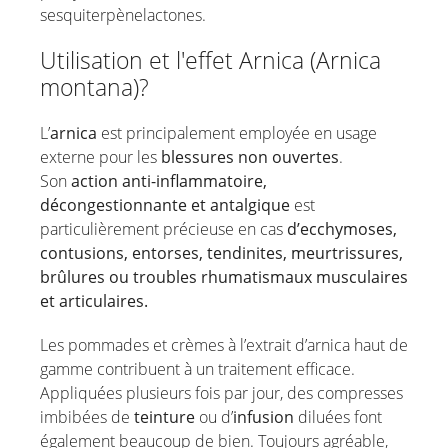
sesquiterpènelactones.
Sauge
Sel de la mer Morte
Utilisation et l'effet Arnica (Arnica
Argousier / Huile de pulpe d'argousier
montana)?
Bois de santal
L’
arnica
est principalement employée en usage
Huile de nigelle
externe pour les
blessures non ouvertes
.
Spiruline
Son
action anti-inflammatoire,
L’huile d’arbre à thé
décongestionnante et antalgique
est
particulièrement précieuse en cas
d’ecchymoses,
Griffe du diable
contusions, entorses, tendinites, meurtrissures,
Thym
brûlures ou troubles rhumatismaux musculaires
Genièvre
et articulaires.
Consoude officinale
Les pommades et crèmes à l’extrait d’arnica haut de
Encens
gamme contribuent à un traitement efficace.
Appliquées plusieurs fois par jour, des compresses
imbibées de
teinture
ou d’
infusion
diluées font
également beaucoup de bien. Toujours agréable,