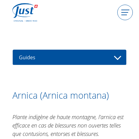
Produits
Devenir hôtesse
Devenir conseillère
Guides
Guides
Encyclopédie des plantes
Trouver un(e) conseiller(e)
Aloe Vera
Arnica (Arnica montana)
Alpenrose
Huile d'Argan
Plante indigène de haute montagne, l’arnica est
Arnica
efficace en cas de blessures non ouvertes telles
Cardiosperme, pois de cœur
que contusions, entorses et blessures.
Echinacée