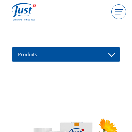
Produits
Devenir hôtesse
Devenir conseillère
Produits
Guides
Nouveaux produits
Trouver un(e) conseiller(e)
Offres
High Light
Bain
Soins de cheveux