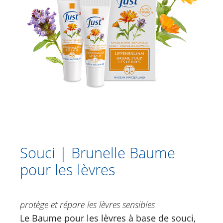
Catalogue
Douche
Soins corporels
Crèmes à base de plantes
Soins des pieds
Soins du visage
Just for Men
Aromathérapie
Souci | Brunelle Baume
pour les lèvres
Soins de soleil
Spécialités
protège et répare les lèvres sensibles
Soins lèvres
Le Baume pour les lèvres à base de souci,