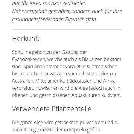
nur für ihren hochkonzentrierten
Edelweiss
Nährwertgehalt geschätzt, sondern auch für ihre
Eukalyptus
gesundheitsfördernden Eigenschaften.
Gartenkresse
Guduchi
Herkunft
Kamille
Lavendel
Spirulina gehört zu der Gattung der
Cyanobakterien, welche auch als Blaualgen bekannt
Malve
sind. Spirulina kommt bevorzugt in subtropischen
Mäusedorn
bis tropischen Gewässern vor und ist vor allem in
Melisse
Australien, Mittelamerika, Südostasien und Afrika
Nachtkerzenöl
verbreitet. Inzwischen wird die Alge jedoch auch in
offenen und geschlossenen Aquakulturen kultiviert.
Physalis
Ringelblume
Verwendete Pflanzenteile
Rosskastanie
Rotes Weinlaub
Die ganze Alge wird getrocknet, pulverisiert und zu
Tabletten gepresst oder in Kapseln gefüllt.
Sacha Inchi Öl