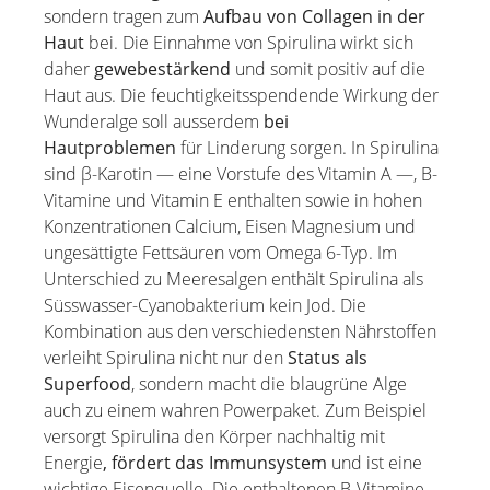
sondern tragen zum
Aufbau von Collagen
in der
Haut
bei. Die Einnahme von Spirulina wirkt sich
daher
gewebestärkend
und somit positiv auf die
Haut aus. Die feuchtigkeitsspendende Wirkung der
Wunderalge soll ausserdem
bei
Hautproblemen
für Linderung sorgen. In Spirulina
sind β-Karotin — eine Vorstufe des Vitamin A —, B-
Vitamine und Vitamin E enthalten sowie in hohen
Konzentrationen Calcium, Eisen Magnesium und
ungesättigte Fettsäuren vom Omega 6-Typ. Im
Unterschied zu Meeresalgen enthält Spirulina als
Süsswasser-Cyanobakterium kein Jod. Die
Kombination aus den verschiedensten Nährstoffen
verleiht Spirulina nicht nur den
Status als
Superfood
, sondern macht die blaugrüne Alge
auch zu einem wahren Powerpaket. Zum Beispiel
versorgt Spirulina den Körper nachhaltig mit
Energie
, fördert das Immuns
ystem
und ist eine
wichtige Eisenquelle. Die enthaltenen B-Vitamine