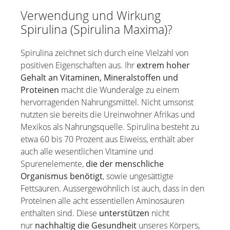
Salbei
Verwendung und Wirkung
Salz vom Toten Meer
Spirulina (Spirulina Maxima)?
Sanddorn / Sanddornfruchtfleischöl
Spirulina zeichnet sich durch eine Vielzahl von
Sandelholz
positiven Eigenschaften aus. Ihr
extrem hoher
Schwarzkümmelöl
Gehalt an Vitaminen, Mineralstoffen und
Spirulina
Proteinen
macht die Wunderalge zu einem
hervorragenden Nahrungsmittel. Nicht umsonst
Teebaumöl
nutzten sie bereits die Ureinwohner Afrikas und
Teufelskralle
Mexikos als Nahrungsquelle. Spirulina besteht zu
Thymian
etwa 60 bis 70 Prozent aus Eiweiss, enthält aber
Wacholder
auch alle wesentlichen Vitamine und
Spurenelemente,
die der menschliche
Wallwurz
Organismus benötigt
, sowie ungesättigte
Weihrauch
Fettsäuren. Aussergewöhnlich ist auch, dass in den
Proteinen alle acht essentiellen Aminosäuren
enthalten sind. Diese
unterstützen
nicht
nur
nachhaltig
die Gesundheit
unseres Körpers,