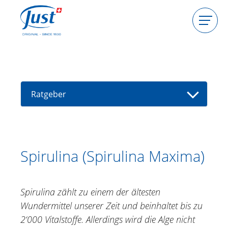
Produkte
Gastgeberin werden
Beraterin werden
Ratgeber
Ratgeber
Kräuterlexikon
Berater(in) finden
Aloe Vera
Spirulina (Spirulina Maxima)
Alpenrose
Arganöl
Spirulina zählt zu einem der ältesten
Arnika
Wundermittel unserer Zeit und beinhaltet bis zu
Ballonrebe, Herzsamen
2‘000 Vitalstoffe. Allerdings wird die Alge nicht
Echinacea