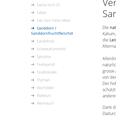
Ve
Sacha Inchi Öl
San
Salbei
Salz vom Toten Meer
Die
na
Sanddorn /
Sanddornfruchtfleischöl
Kalium,
die
Lei
Sandelholz
Alterna
Schwarzkümmelöl
Spirulina
Allerdi
Teebaumöl
natürli
grosse
Teufelskralle
von de
Thymian
Der hoh
Wacholder
schützt
Wallwurz
andere
Weihrauch
Dank d
Dadurch