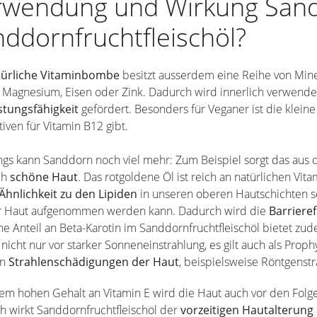
rwendung und Wirkung Sand
ddornfruchtfleischöl?
türliche Vitaminbombe
besitzt ausserdem eine Reihe von Min
 Magnesium, Eisen oder Zink. Dadurch wird innerlich verwende
stungsfähigkeit
gefördert. Besonders für Veganer ist die kleine
tiven für Vitamin B12 gibt.
ngs kann Sanddorn noch viel mehr: Zum Beispiel sorgt das aus
ch
schöne Haut
. Das rotgoldene Öl ist reich an natürlichen Vit
Ähnlichkeit zu den Lipiden
in unseren oberen Hautschichten so
r Haut aufgenommen werden kann. Dadurch wird die
Barriere
e Anteil an Beta-Karotin im Sanddornfruchtfleischöl bietet zu
 nicht nur vor starker Sonneneinstrahlung, es gilt auch als Pro
n
Strahlenschädigungen der Haut
, beispielsweise Röntgenst
em hohen Gehalt an Vitamin E wird die Haut auch vor den Folg
 wirkt Sanddornfruchtfleischöl der
vorzeitigen Hautalterung