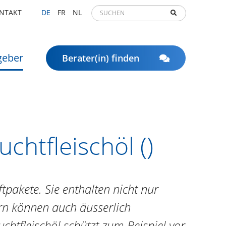
NTAKT
DE
FR
NL
geber
Berater(in) finden
htfleischöl ()
pakete. Sie enthalten nicht nur
ern können auch äusserlich
htfleischöl schützt zum Beispiel vor