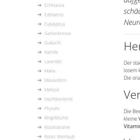
Echinacea
schä
Edelweiss
Neur
Eukalyptus
Gartenkresse
He
Guduchi
Kamille
Lavendel
Der st
losem 
Malve
Die or
Mäusedorn
Melisse
Ver
Nachtkerzenöl
Physalis
Die Bee
Ringelblume
kleine
Vitami
Rosskastanie
Rotes Weinlaub