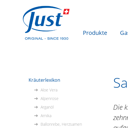
Produkte
Ga
Sa
Kräuterlexikon
Aloe Vera
Alpenrose
Die k
Arganöl
zehnm
Arnika
Ballonrebe, Herzsamen
aufge