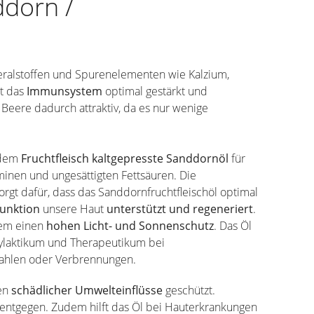
dorn /
eralstoffen und Spurenelementen wie Kalzium,
t das
Immunsystem
optimal gestärkt und
 Beere dadurch attraktiv, da es nur wenige
 dem
Fruchtfleisch kaltgepresste Sanddornöl
für
aminen und ungesättigten Fettsäuren. Die
rgt dafür, dass das Sanddornfruchtfleischöl optimal
funktion
unsere Haut
unterstützt und regeneriert
.
dem einen
hohen Licht- und Sonnenschutz
. Das Öl
phylaktikum und Therapeutikum bei
rahlen oder Verbrennungen.
en
schädlicher Umwelteinflüsse
geschützt.
entgegen. Zudem hilft das Öl bei Hauterkrankungen