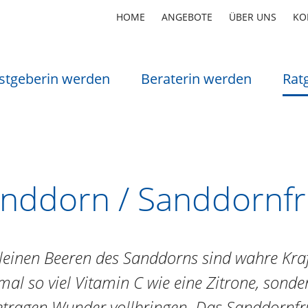
HOME
ANGEBOTE
ÜBER UNS
KO
stgeberin werden
Beraterin werden
Rat
nddorn / Sanddornfruc
leinen Beeren des Sanddorns sind wahre Kraft
al so viel Vitamin C wie eine Zitrone, sond
tragen Wunder vollbringen. Das Sanddornfruc