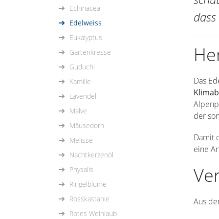
Echinacea
dass 
Edelweiss
Eukalyptus
He
Gartenkresse
Guduchi
Das Ede
Kamille
Klima
Lavendel
Alpenpf
Malve
der so
Mäusedorn
Damit 
Melisse
eine A
Nachtkerzenöl
Ver
Physalis
Ringelblume
Rosskastanie
Aus den
Rotes Weinlaub