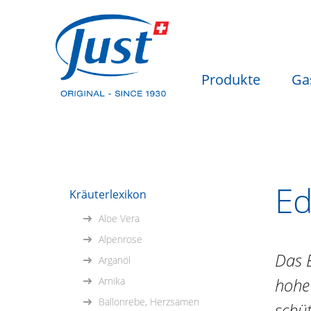
Produkte
Ga
Ed
Kräuterlexikon
Aloe Vera
Alpenrose
Das E
Arganöl
hohe 
Arnika
Ballonrebe, Herzsamen
schüt