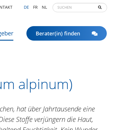
NTAKT
DE
FR
NL
geber
Berater(in) finden
um alpinum)
ichen, hat über Jahrtausende eine
Diese Stoffe verjüngern die Haut,
altend Feuchtigkeit. Kein Wunder,