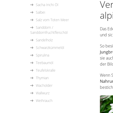
Ve
Sacha Inchi Öl
alp
Salbei
Salz vom Toten Meer
Sanddorn /
Das Ede
Sanddornfruchtfleischöl
und sic
Sandelholz
So besi
Schwarzkümmelöl
Jungb
Spirulina
sie auc
Teebaumöl
der Bi
Teufelskralle
Wenn Si
Thymian
Nahrun
Wacholder
bestich
Wallwurz
Weihrauch