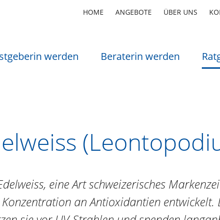
HOME
ANGEBOTE
ÜBER UNS
KO
stgeberin werden
Beraterin werden
Rat
elweiss (Leontopodi
delweiss, eine Art schweizerisches Markenze
Konzentration an Antioxidantien entwickelt. 
zen sie vor UV-Strahlen und spenden langanh