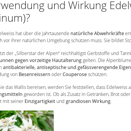
rwendung und Wirkung Edel
inum)?
lweiss hat über die Jahrtausende
natürliche Abwehrkräfte
en
h vor ihrer natürlichen Umgebung schützen muss. Sie bildet Stof
tzt der „Silberstar der Alpen“ reichhaltigst Gerbstoffe und Tanni
runnen
gegen vorzeitige Hautalterung
gelten. Die Alpenblume
h
antibakterielle, antiseptische und gefässverengende Eige
ldung von
Besenreissern
oder
Couperose
schützen.
e das Wallis bereisen, werden Sie feststellen, dass Edelweiss a
gsmitteln
geworden ist. Ob als Zusatz in Getränken, Brot oder
t mit seiner
Einzigartigkeit
und
grandiosen Wirkung
.