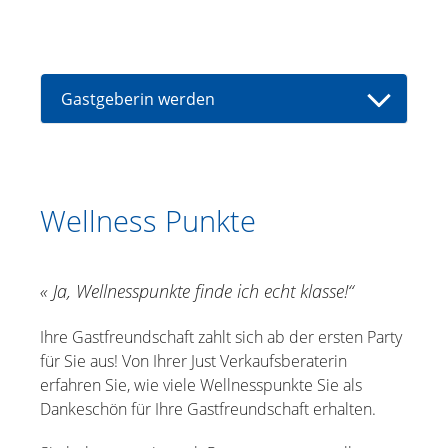
Gastgeberin werden
Ihre Just Party
Ihre Party-Vorteile
Wellness Punkte
Gleich loslegen
Wellness Punkte
« Ja, Wellnesspunkte finde ich echt klasse!“
Ihre Gastfreundschaft zahlt sich ab der ersten Party
für Sie aus! Von Ihrer Just Verkaufsberaterin
erfahren Sie, wie viele Wellnesspunkte Sie als
Dankeschön für Ihre Gastfreundschaft erhalten.