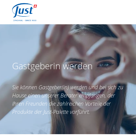
Produkte
Gastgeberin werden
Beraterin werden
Ratgeber
Gastgeberin werden
Berater(in) finden
Sie können Gastgeber(in) werden und bei sich zu
Hause einen unserer Berater empfangen, der
Ihren Freunden die zahlreichen Vorteile der
Produkte der Just-Palette vorführt.