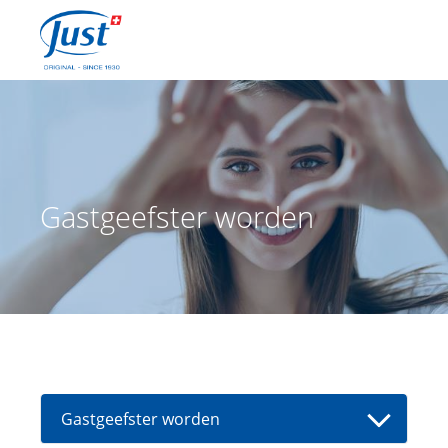
Producten
Gastgeefster worden
Consulente worden
Gids
Gastgeefster worden
Vind een consultant
Gastgeefster worden