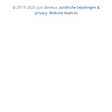
© 2019-2026 Just Benelux.
Juridische bepalingen &
privacy
.
Website
mum.lu
HOME
OFFERTES
OVER ONS
CONTACT