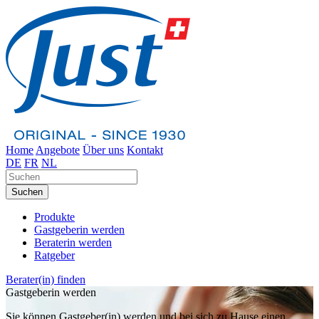
Home
Angebote
Über uns
Kontakt
DE
FR
NL
Suchen
Produkte
Gastgeberin werden
Beraterin werden
Ratgeber
Berater(in) finden
Gastgeberin werden
Sie können Gastgeber(in) werden und bei sich zu Hause einen