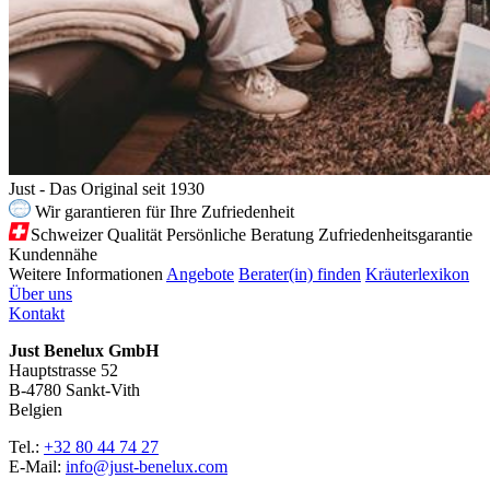
Just - Das Original seit 1930
Wir garantieren für Ihre Zufriedenheit
Schweizer Qualität
Persönliche Beratung
Zufriedenheitsgarantie
Kundennähe
Weitere Informationen
Angebote
Berater(in) finden
Kräuterlexikon
Über uns
Kontakt
Just Benelux GmbH
Hauptstrasse 52
B-4780 Sankt-Vith
Belgien
Tel.:
+32 80 44 74 27
E-Mail:
info@just-benelux.com