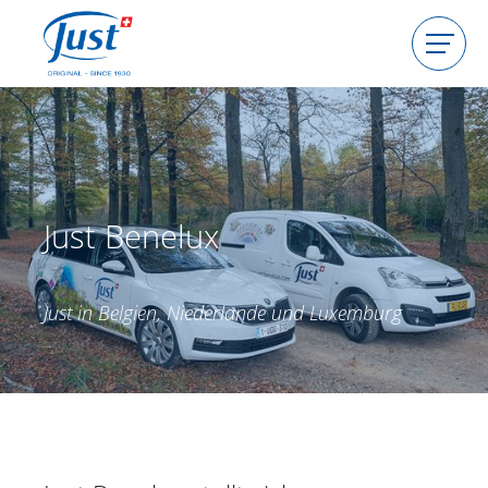
Produkte
Gastgeberin werden
Beraterin werden
Ratgeber
Just Benelux
Berater(in) finden
Just in Belgien, Niederlande und Luxemburg