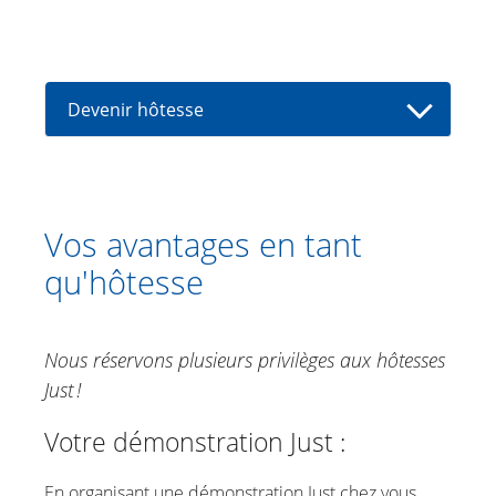
Devenir hôtesse
Votre démonstration Just
Vos avantages en tant qu'hôtesse
Vos avantages en tant
qu'hôtesse
Lancez-vous!
Points fidélité bien-être
Nous réservons plusieurs privilèges aux hôtesses
Just !
Votre démonstration Just :
En organisant une démonstration Just chez vous,