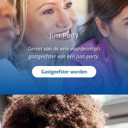
Just Party
Geniet van de vele voordelen als
gastgeefster van een Just-party.
Gastgeefster worden