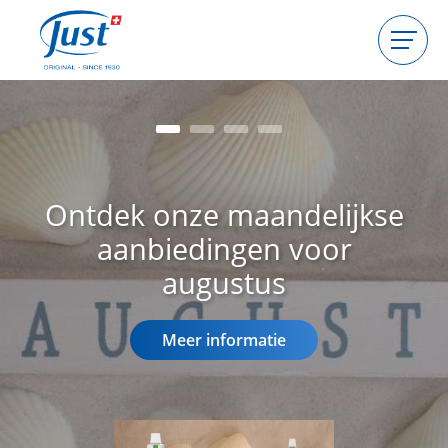
Producten
Gastgeefster worden
Consulente worden
Gids
Ontdek onze maandelijkse
aanbiedingen voor
Vind een consultant
augustus
Meer informatie