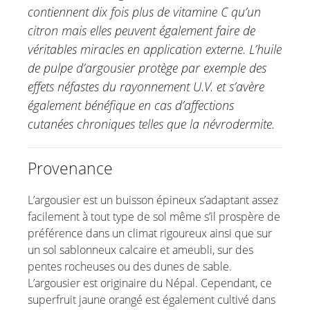
contiennent dix fois plus de vitamine C qu’un
Edelweiss
citron mais elles peuvent également faire de
Eucalyptus
véritables miracles en application externe. L’huile
Cresson alénois
de pulpe d’argousier protège par exemple des
Guduchi
effets néfastes du rayonnement U.V. et s’avère
Camomille
également bénéfique en cas d’affections
Lavande
cutanées chroniques telles que la névrodermite.
Mauve
Petit houx
Provenance
Mélisse
Huile d’onagre
L’argousier est un buisson épineux s’adaptant assez
facilement à tout type de sol même s’il prospère de
Physalis
préférence dans un climat rigoureux ainsi que sur
Souci
un sol sablonneux calcaire et ameubli, sur des
Marronnier d’Inde
pentes rocheuses ou des dunes de sable.
Vigne rouge
L’argousier est originaire du Népal. Cependant, ce
superfruit jaune orangé est également cultivé dans
Huile Sacha Inchi