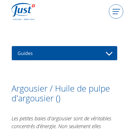
Produits
Devenir hôtesse
Devenir conseillère
Guides
Guides
Encyclopédie des plantes
Trouver un(e) conseiller(e)
Aloe Vera
Argousier / Huile de pulpe
Alpenrose
d'argousier ()
Huile d'Argan
Arnica
Cardiosperme, pois de cœur
Les petites baies d'argousier sont de véritables
Echinacée
concentrés d’énergie. Non seulement elles