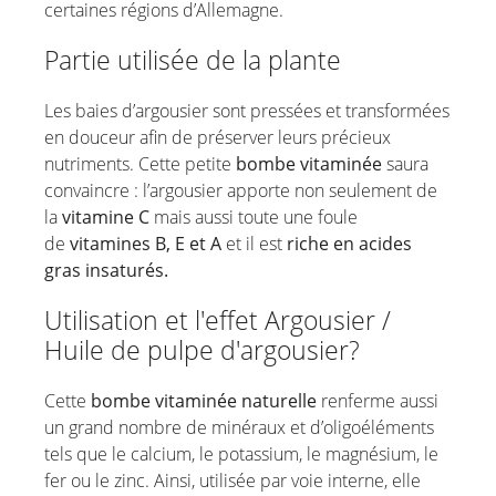
certaines régions d’Allemagne.
Sauge
Partie utilisée de la plante
Sel de la mer Morte
Argousier / Huile de pulpe
Les baies d’argousier sont pressées et transformées
d'argousier
en douceur afin de préserver leurs précieux
Bois de santal
nutriments. Cette petite
bombe vitaminée
saura
Huile de nigelle
convaincre : l’argousier apporte non seulement de
Spiruline
la
vitamine C
mais aussi toute une foule
de
vitamines B, E et A
L’huile d’arbre à thé
et il est
riche en acides
gras insaturés.
Griffe du diable
Thym
Utilisation et l'effet Argousier /
Genièvre
Huile de pulpe d'argousier?
Consoude officinale
Cette
bombe vitaminée naturelle
renferme aussi
Encens
un grand nombre de minéraux et d’oligoéléments
tels que le calcium, le potassium, le magnésium, le
fer ou le zinc. Ainsi, utilisée par voie interne, elle